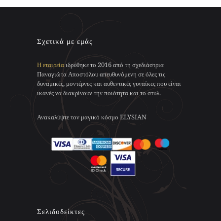
επιλογές
μπορούν
να
επιλεγούν
Σχετικά με εμάς
στη
σελίδα
του
Η εταιρεία
ιδρύθηκε το 2016 από τη σχεδιάστρια
προϊόντος
Παναγιώτα Αποστόλου απευθυνόμενη σε όλες τις
δυναμικές, μοντέρνες και αυθεντικές γυναίκες που είναι
ικανές να διακρίνουν την ποιότητα και το στυλ.
Ανακαλύψτε τον μαγικό κόσμο ELYSIAN
Σελιδοδείκτες