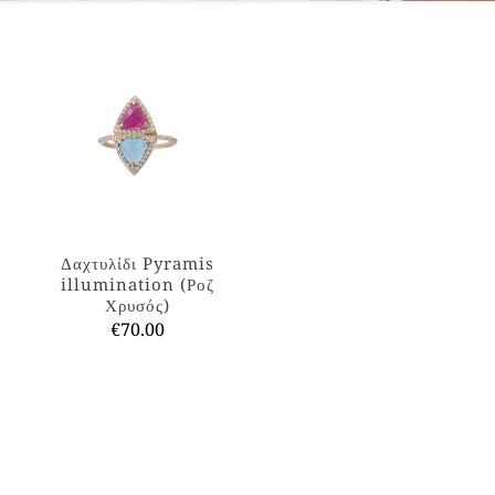
Δαχτυλίδι Pyramis
illumination (Ροζ
Χρυσός)
€
70.00
Αυτό
το
προϊόν
έχει
πολλαπλές
παραλλαγές.
Οι