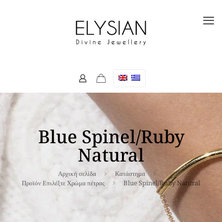
Blue Spinel/Ruby
Natural
Αρχική σελίδα
Κατάστημα
Προϊόν Επιλέξτε Χρώμα πέτρας
Blue Spinel/Ruby Natural