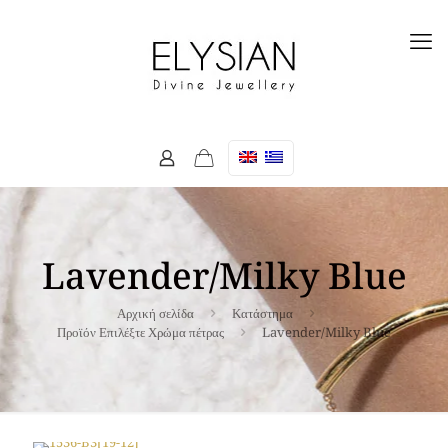
Lavender/Milky Blue
Αρχική σελίδα
Κατάστημα
Προϊόν Επιλέξτε Χρώμα πέτρας
Lavender/Milky Blue