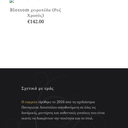
Blossom χειροπέδα (Ροζ
Χρυσός)
€
142.00
Αυτό
το
προϊόν
έχει
πολλαπλές
παραλλαγές.
Οι
επιλογές
μπορούν
να
επιλεγούν
Σχετικά με εμάς
στη
σελίδα
του
Η εταιρεία
ιδρύθηκε το 2016 από τη σχεδιάστρια
προϊόντος
Παναγιώτα Αποστόλου απευθυνόμενη σε όλες τις
δυναμικές, μοντέρνες και αυθεντικές γυναίκες που είναι
ικανές να διακρίνουν την ποιότητα και το στυλ.