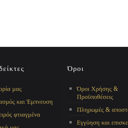
δείκτες
Όροι
ορία μας
Όροι Χρήσης &
Προϋποθέσεις
ασμός και Έμπνευση
Πληρωμές & αποστ
ειρός φτιαγμένα
Εγγύηση και επισκε
ικά μας