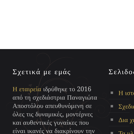
Αυτό
το
προϊόν
έχει
πολλαπλές
παραλλαγές.
Οι
επιλογές
Σχετικά με εμάς
Σελιδο
μπορούν
να
Η εταιρεία
ιδρύθηκε το 2016
επιλεγούν
Η ιστ
από τη σχεδιάστρια Παναγιώτα
στη
Αποστόλου απευθυνόμενη σε
Σχεδι
σελίδα
όλες τις δυναμικές, μοντέρνες
του
Δια χ
και αυθεντικές γυναίκες που
προϊόντος
είναι ικανές να διακρίνουν την
Τα υλ