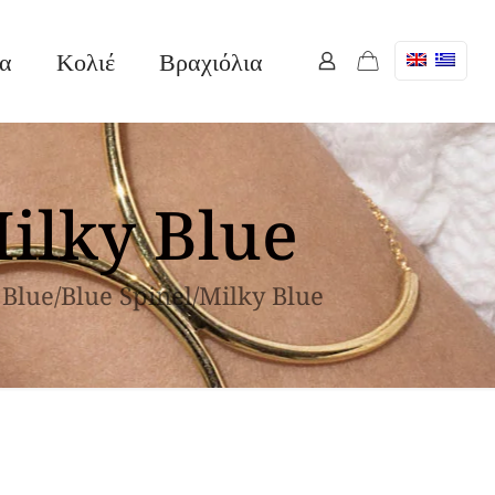
ια
Κολιέ
Βραχιόλια
Milky Blue
 Blue/Blue Spinel/Milky Blue