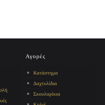
Αγορές
Κατάστημα
Δαχτυλίδια
ολή
Σκουλαρίκια
υές
Κολιέ