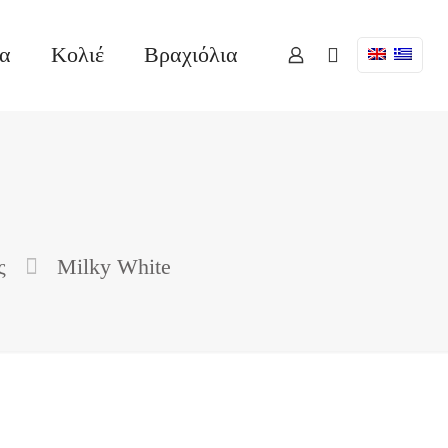
ια
Κολιέ
Βραχιόλια
ς
Milky White