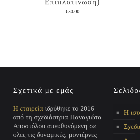
Επιπλατίνωση)
€
30.00
Αυτό
το
προϊόν
έχει
πολλαπλές
παραλλαγές.
Οι
επιλογές
Σχετικά με εμάς
Σελιδο
μπορούν
να
Η εταιρεία
ιδρύθηκε το 2016
επιλεγούν
Η ιστ
από τη σχεδιάστρια Παναγιώτα
στη
Αποστόλου απευθυνόμενη σε
Σχεδι
σελίδα
όλες τις δυναμικές, μοντέρνες
του