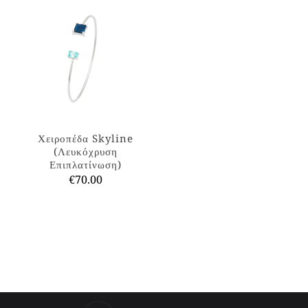
Χειροπέδα Skyline
(Λευκόχρυση
Επιπλατίνωση)
€
70.00
Αυτό
το
προϊόν
έχει
πολλαπλές
παραλλαγές.
Οι
επιλογές
μπορούν