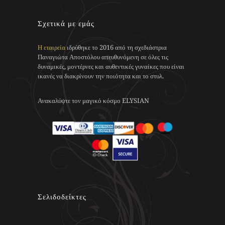
να
επιλεγούν
Σχετικά με εμάς
στη
σελίδα
του
Η εταιρεία
ιδρύθηκε το 2016 από τη σχεδιάστρια
προϊόντος
Παναγιώτα Αποστόλου απευθυνόμενη σε όλες τις
δυναμικές, μοντέρνες και αυθεντικές γυναίκες που είναι
ικανές να διακρίνουν την ποιότητα και το στυλ.
Ανακαλύψτε τον μαγικό κόσμο ELYSIAN
Σελιδοδείκτες