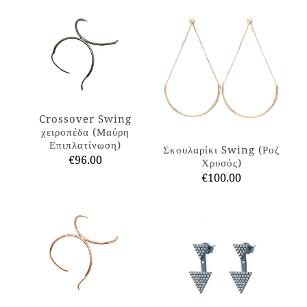
Crossover Swing
χειροπέδα (Μαύρη
Επιπλατίνωση)
Σκουλαρίκι Swing (Ροζ
€
96.00
Χρυσός)
€
100.00
Αυτό
το
Αυτό
προϊόν
το
έχει
προϊόν
πολλαπλές
έχει
παραλλαγές.
πολλαπλές
Οι
παραλλαγές.
επιλογές
Οι
μπορούν
επιλογές
να
μπορούν
επιλεγούν