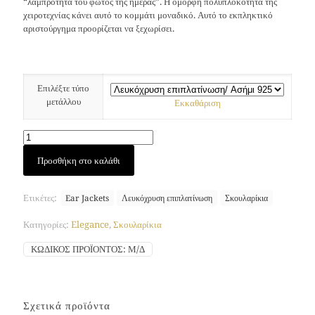
“λαμπρότητα του φωτός της ημέρας”. Η όμορφη πολυπλοκότητα της
χειροτεχνίας κάνει αυτό το κομμάτι μοναδικό. Αυτό το εκπληκτικό
αριστούργημα προορίζεται να ξεχωρίσει.
Επιλέξτε τύπο
μετάλλου
Εκκαθάριση
Σκουλαρίκι
Προσθήκη στο καλάθι
Aurora
(Λευκόχρυση
Επιπλατίνωση)
Ετικέτες:
Ear Jackets
Λευκόχρυση επιπλατίνωση
Σκουλαρίκια
ποσότητα
Κατηγορίες:
Elegance
,
Σκουλαρίκια
ΚΩΔΙΚΌΣ ΠΡΟΪΌΝΤΟΣ:
Μ/Δ
Σχετικά προϊόντα