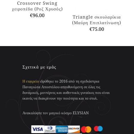
να
Crossover Swing
στη
επιλεγούν
χειροπέδα (Ροζ Χρυσός)
σελίδα
στη
€
96.00
Triangle σκουλαρίκια
του
σελίδα
(Μαύρη Επιπλατίνωση)
προϊόντος
Αυτό
του
€
75.00
το
προϊόντος
προϊόν
Αυτό
έχει
το
πολλαπλές
προϊόν
παραλλαγές.
έχει
Οι
πολλαπλές
επιλογές
παραλλαγές.
Σχετικά με εμάς
μπορούν
Οι
να
επιλογές
επιλεγούν
Η εταιρεία
ιδρύθηκε το 2016 από τη σχεδιάστρια
μπορούν
στη
Παναγιώτα Αποστόλου απευθυνόμενη σε όλες τις
να
σελίδα
δυναμικές, μοντέρνες και αυθεντικές γυναίκες που είναι
επιλεγούν
του
ικανές να διακρίνουν την ποιότητα και το στυλ.
στη
προϊόντος
σελίδα
του
Ανακαλύψτε τον μαγικό κόσμο ELYSIAN
προϊόντος