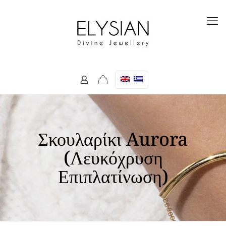
Σκουλαρίκι Aurora
(Λευκόχρυση
Επιπλατίνωση)