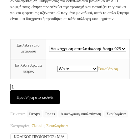
σκουλαρίκια, δημιουργώντας ένα εντυπωσιακά μοναδικό στυλ. Η
κομψή τους κίνηση προσελκύει την προσοχή και εντοπίζει τη γυναίκα
που τα φοράει ως αξέχαστη. Φτιαγμένο μοναδικά, αυτό το απλό ζευγάρι
είναι μια διαχρονική προσθήκη σε κάθε συλλογή κοσμημάτων.
Επιλέξτε τύπο
μετάλλου
Επιλέξτε Χρώμα
Εκκαθάριση
πέτρας
Σκουλαρίκια
Προσθήκη στο καλάθι
Large
Drop
(Λευκόχρυση
Ετικέτες:
Drops
Pears
Λευκόχρυση επιπλατίνωση
Σκουλαρίκια
Επιπλατίνωση)
ποσότητα
Κατηγορίες:
Classic
,
Σκουλαρίκια
ΚΩΔΙΚΌΣ ΠΡΟΪΌΝΤΟΣ:
Μ/Δ