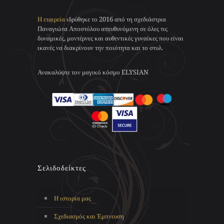
Οι
Οι
του
προϊόντος
επιλογές
επιλογές
προϊόντος
Η εταιρεία
ιδρύθηκε το 2016 από τη σχεδιάστρια
μπορούν
μπορούν
Παναγιώτα Αποστόλου απευθυνόμενη σε όλες τις
να
να
δυναμικές, μοντέρνες και αυθεντικές γυναίκες που είναι
επιλεγούν
επιλεγούν
ικανές να διακρίνουν την ποιότητα και το στυλ.
στη
στη
σελίδα
σελίδα
του
του
Ανακαλύψτε τον μαγικό κόσμο ELYSIAN
προϊόντος
προϊόντος
Σελιδοδείκτες
Η ιστορία μας
Σχεδιασμός και Έμπνευση