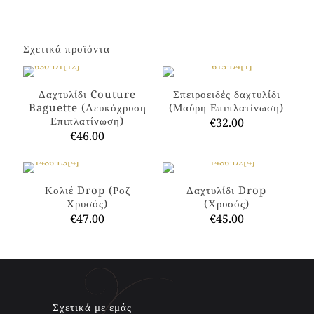
Σχετικά προϊόντα
Δαχτυλίδι Couture
Σπειροειδές δαχτυλίδι
Baguette (Λευκόχρυση
(Μαύρη Επιπλατίνωση)
Επιπλατίνωση)
€
32.00
€
46.00
Αυτό
Αυτό
το
το
προϊόν
προϊόν
έχει
Κολιέ Drop (Ροζ
Δαχτυλίδι Drop
έχει
πολλαπλές
Χρυσός)
(Χρυσός)
πολλαπλές
παραλλαγές.
€
47.00
€
45.00
παραλλαγές.
Οι
Οι
επιλογές
Αυτό
Αυτό
επιλογές
μπορούν
το
το
μπορούν
να
προϊόν
προϊόν
να
επιλεγούν
έχει
έχει
επιλεγούν
στη
πολλαπλές
πολλαπλές
στη
σελίδα
παραλλαγές.
παραλλαγές.
Σχετικά με εμάς
σελίδα
του