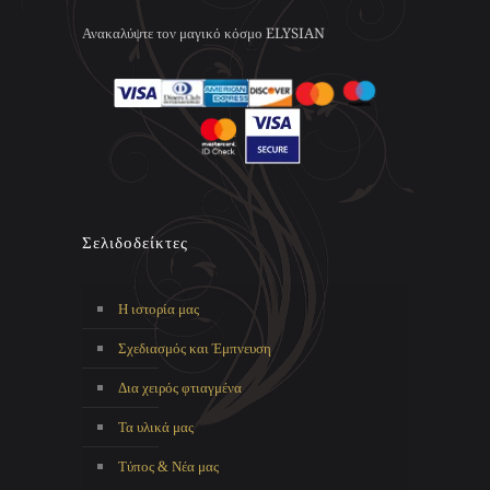
του
σελίδα
προϊόντος
του
Ανακαλύψτε τον μαγικό κόσμο ELYSIAN
προϊόντος
Σελιδοδείκτες
Η ιστορία μας
Σχεδιασμός και Έμπνευση
Δια χειρός φτιαγμένα
Τα υλικά μας
Τύπος & Νέα μας