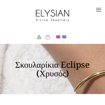
Σκουλαρίκια Eclipse
(Χρυσός)