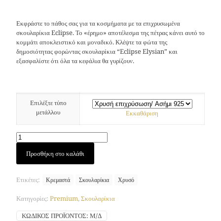
Εκφράστε το πάθος σας για τα κοσμήματα με τα επιχρυσωμένα
σκουλαρίκια Eclipse. Το «έρημο» αποτέλεσμα της πέτρας κάνει αυτό το
κομμάτι αποκλειστικό και μοναδικό. Κλέψτε τα φώτα της
δημοσιότητας φορώντας σκουλαρίκια “Eclipse Elysian” και
εξασφαλίστε ότι όλα τα κεφάλια θα γυρίζουν.
Επιλέξτε τύπο
μετάλλου
Εκκαθάριση
Σκουλαρίκια
Προσθήκη στο καλάθι
Eclipse
(Χρυσός)
ποσότητα
Ετικέτες:
Κρεμαστά
Σκουλαρίκια
Χρυσό
Κατηγορίες:
Premium
,
Σκουλαρίκια
ΚΩΔΙΚΌΣ ΠΡΟΪΌΝΤΟΣ:
Μ/Δ