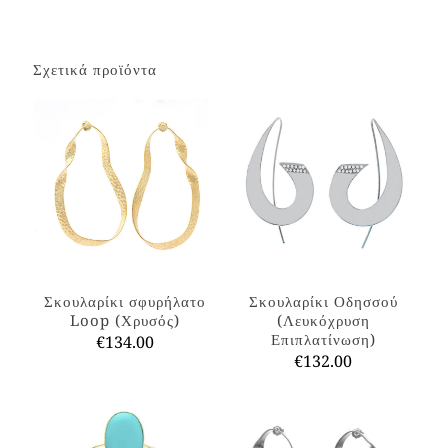
Σχετικά προϊόντα
Σκουλαρίκι σφυρήλατο
Σκουλαρίκι Οδησσού
Loop (Χρυσός)
(Λευκόχρυση
Επιπλατίνωση)
€
134.00
€
132.00
Αυτό
το
Αυτό
προϊόν
το
έχει
προϊόν
πολλαπλές
έχει