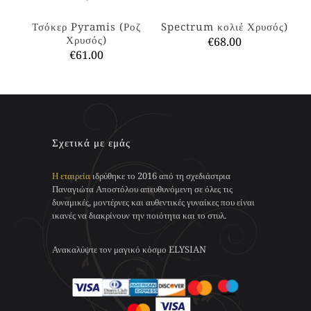
επιλεγούν
στη
στη
σελίδα
Τσόκερ Pyramis (Ροζ
Spectrum κολιέ Χρυσός)
σελίδα
του
Χρυσός)
€
68.00
του
προϊόντος
€
61.00
προϊόντος
Αυτό
Αυτό
το
το
προϊόν
προϊόν
έχει
έχει
πολλαπλές
πολλαπλές
παραλλαγές.
παραλλαγές.
Οι
Σχετικά με εμάς
Οι
επιλογές
επιλογές
μπορούν
Η εταιρεία
ιδρύθηκε το 2016 από τη σχεδιάστρια
μπορούν
να
Παναγιώτα Αποστόλου απευθυνόμενη σε όλες τις
να
επιλεγούν
δυναμικές, μοντέρνες και αυθεντικές γυναίκες που είναι
επιλεγούν
στη
ικανές να διακρίνουν την ποιότητα και το στυλ.
στη
σελίδα
σελίδα
του
του
προϊόντος
Ανακαλύψτε τον μαγικό κόσμο ELYSIAN
προϊόντος