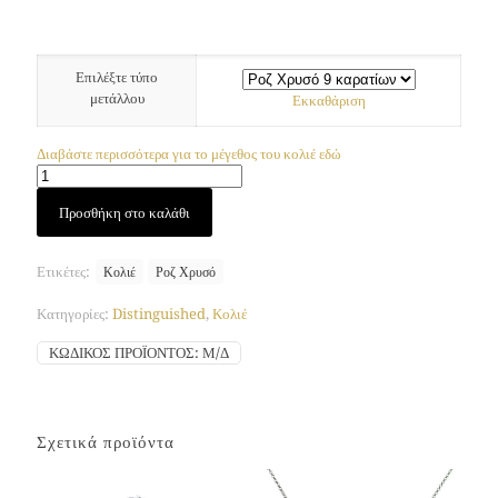
Επιλέξτε τύπο
μετάλλου
Εκκαθάριση
Διαβάστε περισσότερα για το μέγεθος του κολιέ εδώ
Κολιέ
Προσθήκη στο καλάθι
Emplem
(Ροζ
Χρυσός)
Ετικέτες:
Κολιέ
Ροζ Χρυσό
ποσότητα
Κατηγορίες:
Distinguished
,
Κολιέ
ΚΩΔΙΚΌΣ ΠΡΟΪΌΝΤΟΣ:
Μ/Δ
Σχετικά προϊόντα