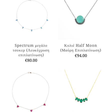
Spectrum μεγάλο
Κολιέ Half Moon
τσοκερ (Λευκόχρυση
(Μαύρη Επιπλατίνωση)
επιπλατίνωση)
€
94.00
€
80.00
Αυτό
Αυτό
το
το
προϊόν
προϊόν
έχει
έχει
πολλαπλές
πολλαπλές
παραλλαγές.
παραλλαγές.
Οι
Οι
επιλογές
επιλογές
μπορούν
μπορούν
να
να
επιλεγούν