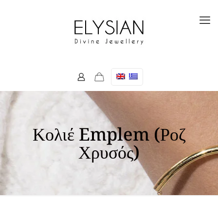
Κολιέ Emplem (Ροζ
Χρυσός)