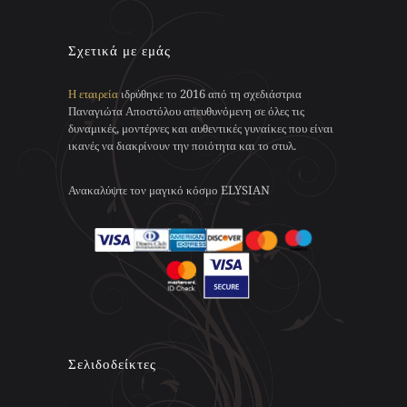
έχει
πολλαπλές
πολλαπλές
παραλλαγές.
παραλλαγές.
Οι
Σχετικά με εμάς
Οι
επιλογές
επιλογές
μπορούν
Η εταιρεία
ιδρύθηκε το 2016 από τη σχεδιάστρια
μπορούν
να
Παναγιώτα Αποστόλου απευθυνόμενη σε όλες τις
να
επιλεγούν
δυναμικές, μοντέρνες και αυθεντικές γυναίκες που είναι
επιλεγούν
στη
ικανές να διακρίνουν την ποιότητα και το στυλ.
στη
σελίδα
σελίδα
του
του
προϊόντος
Ανακαλύψτε τον μαγικό κόσμο ELYSIAN
προϊόντος
Σελιδοδείκτες