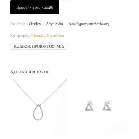
Δαχτυλίδι
Προσθήκη στο καλάθι
Half
Circle
(Λευκόχρυση
Ετικέτες:
Circles
Δαχτυλίδια
Λευκόχρυση επιπλατίνωση
Επιπλατίνωση)
ποσότητα
Κατηγορίες:
Classic
,
Δαχτυλίδια
ΚΩΔΙΚΌΣ ΠΡΟΪΌΝΤΟΣ:
Μ/Δ
Σχετικά προϊόντα