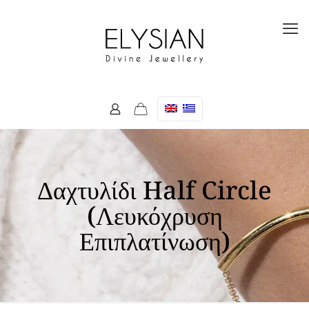
Δαχτυλίδι Half Circle
(Λευκόχρυση
Επιπλατίνωση)