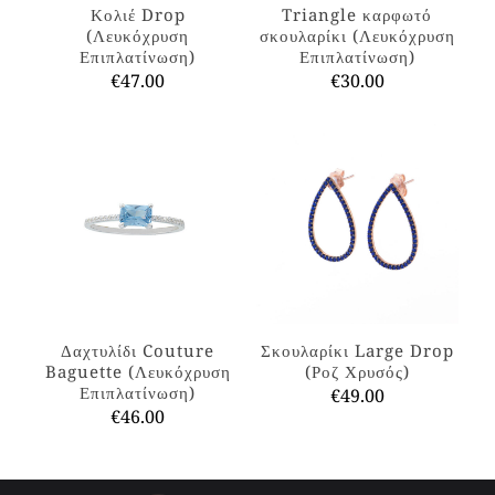
Κολιέ Drop
Triangle καρφωτό
(Λευκόχρυση
σκουλαρίκι (Λευκόχρυση
Επιπλατίνωση)
Επιπλατίνωση)
€
47.00
€
30.00
Αυτό
Αυτό
το
το
προϊόν
προϊόν
έχει
έχει
πολλαπλές
πολλαπλές
παραλλαγές.
παραλλαγές.
Οι
Οι
επιλογές
επιλογές
μπορούν
μπορούν
να
να
επιλεγούν
επιλεγούν
στη
στη
Δαχτυλίδι Couture
Σκουλαρίκι Large Drop
σελίδα
σελίδα
Baguette (Λευκόχρυση
(Ροζ Χρυσός)
του
του
Επιπλατίνωση)
€
49.00
προϊόντος
προϊόντος
€
46.00
Αυτό
Αυτό
το
το
προϊόν
προϊόν
έχει