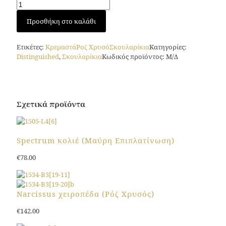
Narcissus
Προσθήκη στο καλάθι
hangers
(Ροζ
Χρυσός)
Ετικέτες:
Κρεμαστά
Ροζ Χρυσό
Σκουλαρίκια
Κατηγορίες:
ποσότητα
Distinguished
,
Σκουλαρίκια
Κωδικός προϊόντος:
Μ/Δ
Σχετικά προϊόντα
Spectrum κολιέ (Μαύρη Επιπλατίνωση)
€
78.00
Αυτό
το
προϊόν
Narcissus χειροπέδα (Ρόζ Χρυσός)
έχει
€
142.00
πολλαπλές
παραλλαγές.