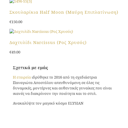
Αυτό
Οι
το
επιλογές
προϊόν
Σκουλαρίκια Half Moon (Μαύρη Επιπλατίνωση)
μπορούν
έχει
να
€
150.00
πολλαπλές
επιλεγούν
παραλλαγές.
στη
Αυτό
Οι
σελίδα
το
επιλογές
του
προϊόν
Δαχτυλίδι Narcissus (Ροζ Χρυσός)
μπορούν
προϊόντος
έχει
να
€
49.00
πολλαπλές
επιλεγούν
παραλλαγές.
στη
Αυτό
Οι
σελίδα
το
Σχετικά με εμάς
επιλογές
του
προϊόν
μπορούν
προϊόντος
Η εταιρεία
ιδρύθηκε το 2016 από τη σχεδιάστρια
έχει
να
Παναγιώτα Αποστόλου απευθυνόμενη σε όλες τις
πολλαπλές
επιλεγούν
δυναμικές, μοντέρνες και αυθεντικές γυναίκες που είναι
παραλλαγές.
στη
ικανές να διακρίνουν την ποιότητα και το στυλ.
Οι
σελίδα
επιλογές
του
Ανακαλύψτε τον μαγικό κόσμο ELYSIAN
μπορούν
προϊόντος
να
επιλεγούν
στη
σελίδα