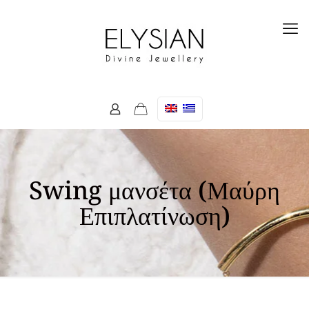
Swing μανσέτα (Μαύρη
Επιπλατίνωση)