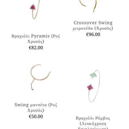
Crossover Swing
χειροπέδα (Χρυσός)
€
96.00
Βραχιόλι Pyramis (Ροζ
Χρυσός)
Αυτό
€
82.00
το
προϊόν
Αυτό
έχει
το
πολλαπλές
προϊόν
παραλλαγές.
έχει
Οι
πολλαπλές
επιλογές
παραλλαγές.
μπορούν
Οι
να
επιλογές
επιλεγούν
μπορούν
στη
να
Swing μανσέτα (Ροζ
σελίδα
επιλεγούν
Χρυσός)
του
στη
€
50.00
Βραχιόλι Ρόμβος
προϊόντος
σελίδα
(Λευκόχρυση
Αυτό
του
Επιπλατίνωση)