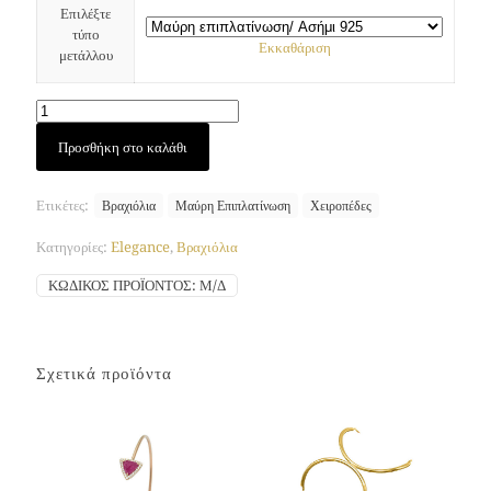
Επιλέξτε
τύπο
Εκκαθάριση
μετάλλου
Swing
Προσθήκη στο καλάθι
μανσέτα
(Μαύρη
Επιπλατίνωση)
Ετικέτες:
Βραχιόλια
Μαύρη Επιπλατίνωση
Χειροπέδες
ποσότητα
Κατηγορίες:
Elegance
,
Βραχιόλια
ΚΩΔΙΚΌΣ ΠΡΟΪΌΝΤΟΣ:
Μ/Δ
Σχετικά προϊόντα