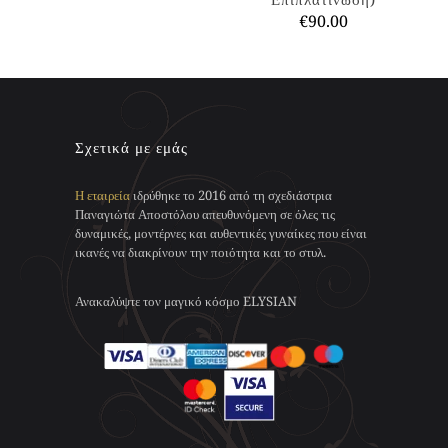
το
προϊόντος
€
90.00
προϊόν
έχει
Αυτό
πολλαπλές
το
παραλλαγές.
προϊόν
Οι
έχει
επιλογές
πολλαπλές
μπορούν
παραλλαγές.
Σχετικά με εμάς
να
Οι
επιλεγούν
επιλογές
στη
Η εταιρεία
ιδρύθηκε το 2016 από τη σχεδιάστρια
μπορούν
σελίδα
Παναγιώτα Αποστόλου απευθυνόμενη σε όλες τις
να
του
δυναμικές, μοντέρνες και αυθεντικές γυναίκες που είναι
επιλεγούν
προϊόντος
ικανές να διακρίνουν την ποιότητα και το στυλ.
στη
σελίδα
του
Ανακαλύψτε τον μαγικό κόσμο ELYSIAN
προϊόντος