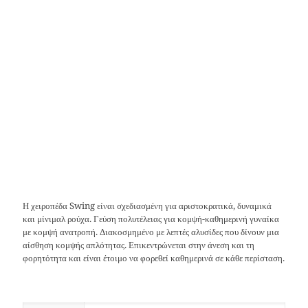
Η χειροπέδα Swing είναι σχεδιασμένη για αριστοκρατικά, δυναμικά
και μίνιμαλ ρούχα. Γεύση πολυτέλειας για κομψή-καθημερινή γυναίκα
με κομψή ανατροπή. Διακοσμημένο με λεπτές αλυσίδες που δίνουν μια
αίσθηση κομψής απλότητας. Επικεντρώνεται στην άνεση και τη
φορητότητα και είναι έτοιμο να φορεθεί καθημερινά σε κάθε περίσταση.