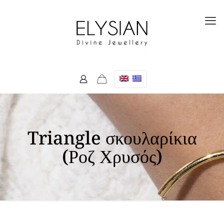
Triangle σκουλαρίκια
(Ροζ Χρυσός)