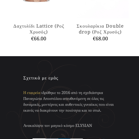
να
μπορούν
επιλεγούν
να
στη
επιλεγούν
σελίδα
στη
Δαχτυλίδι Lattice (Ροζ
Σκουλαρίκια Double
του
σελίδα
Χρυσός)
drop (Ροζ Χρυσός)
προϊόντος
του
€
66.00
€
68.00
προϊόντος
Αυτό
Αυτό
το
το
προϊόν
προϊόν
έχει
έχει
πολλαπλές
πολλαπλές
παραλλαγές.
παραλλαγές.
Σχετικά με εμάς
Οι
Οι
επιλογές
επιλογές
Η εταιρεία
ιδρύθηκε το 2016 από τη σχεδιάστρια
μπορούν
μπορούν
Παναγιώτα Αποστόλου απευθυνόμενη σε όλες τις
να
να
δυναμικές, μοντέρνες και αυθεντικές γυναίκες που είναι
επιλεγούν
επιλεγούν
ικανές να διακρίνουν την ποιότητα και το στυλ.
στη
στη
σελίδα
σελίδα
του
του
Ανακαλύψτε τον μαγικό κόσμο ELYSIAN
προϊόντος
προϊόντος