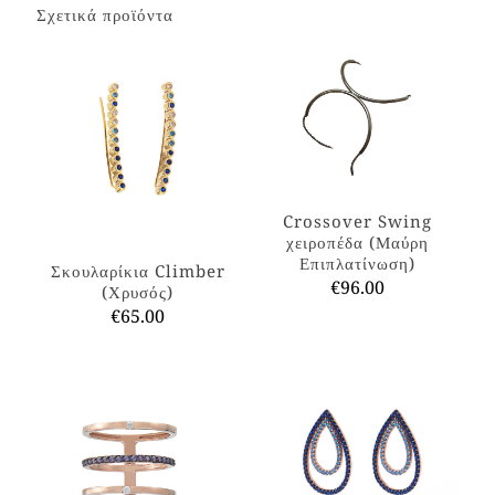
Σχετικά προϊόντα
Crossover Swing
χειροπέδα (Μαύρη
Επιπλατίνωση)
Σκουλαρίκια Climber
€
96.00
(Χρυσός)
€
65.00
Αυτό
το
Αυτό
προϊόν
το
έχει
προϊόν
πολλαπλές
έχει
παραλλαγές.
πολλαπλές
Οι
παραλλαγές.
επιλογές
Οι
μπορούν
επιλογές