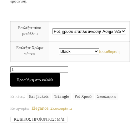
εμφάνιση.
Επιλέξτε τύπο
μετάλλου
Επιλέξτε Χρώμα
Εκκαθάριση
πέτρας
Triangle
Προσθήκη στο καλάθι
σκουλαρίκια
(Ροζ
Χρυσός)
Ετικέτες:
Ear Jackets
Triangle
Ροζ Χρυσό
Σκουλαρίκια
ποσότητα
Κατηγορίες:
Elegance
,
Σκουλαρίκια
ΚΩΔΙΚΌΣ ΠΡΟΪΌΝΤΟΣ:
Μ/Δ