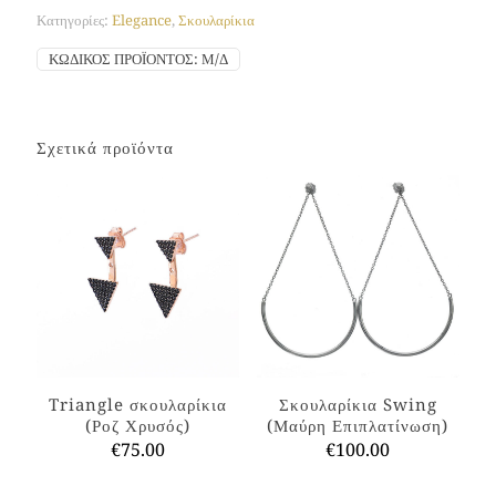
Κατηγορίες:
Elegance
,
Σκουλαρίκια
ΚΩΔΙΚΌΣ ΠΡΟΪΌΝΤΟΣ:
Μ/Δ
Σχετικά προϊόντα
Triangle σκουλαρίκια
Σκουλαρίκια Swing
(Ροζ Χρυσός)
(Μαύρη Επιπλατίνωση)
€
75.00
€
100.00
Αυτό
Αυτό