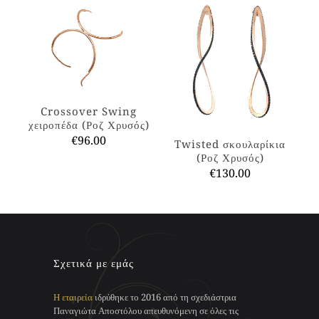
το
το
προϊόν
προϊόν
έχει
έχει
πολλαπλές
πολλαπλές
παραλλαγές.
παραλλαγές.
Οι
Οι
επιλογές
επιλογές
μπορούν
μπορούν
να
να
Crossover Swing
επιλεγούν
επιλεγούν
χειροπέδα (Ροζ Χρυσός)
στη
στη
€
96.00
Twisted σκουλαρίκια
σελίδα
σελίδα
(Ροζ Χρυσός)
Αυτό
του
του
€
130.00
το
προϊόντος
προϊόντος
προϊόν
Αυτό
έχει
το
πολλαπλές
προϊόν
παραλλαγές.
έχει
Οι
πολλαπλές
επιλογές
παραλλαγές.
Σχετικά με εμάς
μπορούν
Οι
να
επιλογές
επιλεγούν
Η εταιρεία
ιδρύθηκε το 2016 από τη σχεδιάστρια
μπορούν
στη
Παναγιώτα Αποστόλου απευθυνόμενη σε όλες τις
να