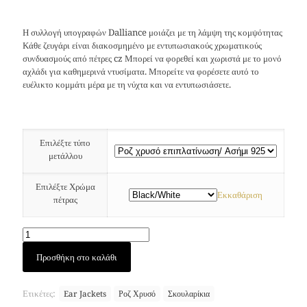
Η συλλογή υπογραφών Dalliance μοιάζει με τη λάμψη της κομψότητας
Κάθε ζευγάρι είναι διακοσμημένο με εντυπωσιακούς χρωματικούς
συνδυασμούς από πέτρες cz Μπορεί να φορεθεί και χωριστά με το μονό
αχλάδι για καθημερινά ντυσίματα. Μπορείτε να φορέσετε αυτό το
ευέλικτο κομμάτι μέρα με τη νύχτα και να εντυπωσιάσετε.
Επιλέξτε τύπο
μετάλλου
Επιλέξτε Χρώμα
Εκκαθάριση
πέτρας
Dalliance
Προσθήκη στο καλάθι
ear
jacket
(Χρυσός)
Ετικέτες:
Ear Jackets
Ροζ Χρυσό
Σκουλαρίκια
ποσότητα