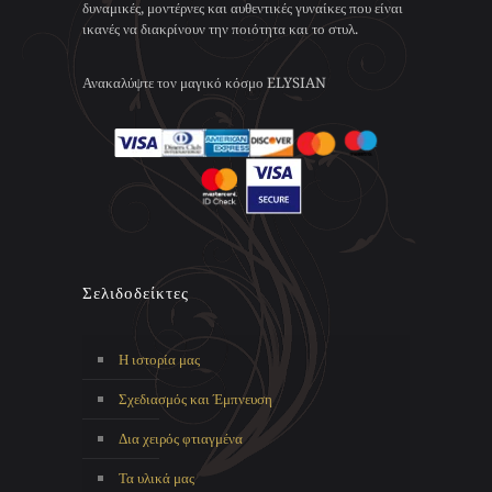
σελίδα
δυναμικές, μοντέρνες και αυθεντικές γυναίκες που είναι
επιλεγούν
του
ικανές να διακρίνουν την ποιότητα και το στυλ.
στη
προϊόντος
σελίδα
του
Ανακαλύψτε τον μαγικό κόσμο ELYSIAN
προϊόντος
Σελιδοδείκτες
Η ιστορία μας
Σχεδιασμός και Έμπνευση
Δια χειρός φτιαγμένα
Τα υλικά μας