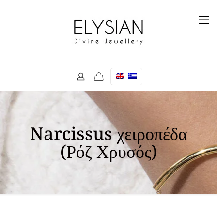
Narcissus χειροπέδα
(Ρόζ Χρυσός)