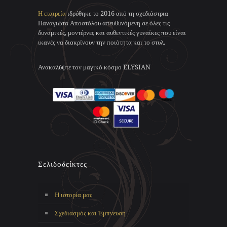
επιλογές
μπορούν
Η εταιρεία
ιδρύθηκε το 2016 από τη σχεδιάστρια
μπορούν
να
Παναγιώτα Αποστόλου απευθυνόμενη σε όλες τις
να
επιλεγούν
δυναμικές, μοντέρνες και αυθεντικές γυναίκες που είναι
επιλεγούν
στη
ικανές να διακρίνουν την ποιότητα και το στυλ.
στη
σελίδα
σελίδα
του
του
προϊόντος
Ανακαλύψτε τον μαγικό κόσμο ELYSIAN
προϊόντος
Σελιδοδείκτες
Η ιστορία μας
Σχεδιασμός και Έμπνευση