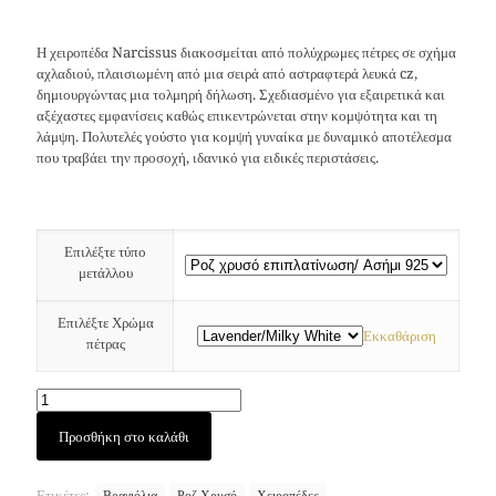
Η χειροπέδα Narcissus διακοσμείται από πολύχρωμες πέτρες σε σχήμα
αχλαδιού, πλαισιωμένη από μια σειρά από αστραφτερά λευκά cz,
δημιουργώντας μια τολμηρή δήλωση. Σχεδιασμένο για εξαιρετικά και
αξέχαστες εμφανίσεις καθώς επικεντρώνεται στην κομψότητα και τη
λάμψη. Πολυτελές γούστο για κομψή γυναίκα με δυναμικό αποτέλεσμα
που τραβάει την προσοχή, ιδανικό για ειδικές περιστάσεις.
Επιλέξτε τύπο
μετάλλου
Επιλέξτε Χρώμα
Εκκαθάριση
πέτρας
Narcissus
Προσθήκη στο καλάθι
χειροπέδα
(Ρόζ
Χρυσός)
Ετικέτες:
Βραχιόλια
Ροζ Χρυσό
Χειροπέδες