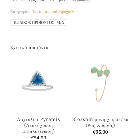
ποσότητα
Κατηγορίες:
Distinguished
,
Βραχιόλια
ΚΩΔΙΚΌΣ ΠΡΟΪΌΝΤΟΣ:
Μ/Δ
Σχετικά προϊόντα
Δαχτυλίδι Pyramis
Blossom μονή χειροπέδα
(Λευκόχρυση
(Ροζ Χρυσός)
Επιπλατίνωση)
€
96.00
€
54.00