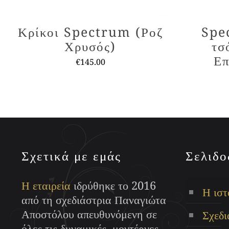
Κρίκοι Spectrum (Ροζ
Spe
Χρυσός)
τσ
Επ
€
145.00
Αυτό
το
προϊόν
έχει
πολλαπλές
παραλλαγές.
Σχετικά με εμάς
Σελιδο
Οι
επιλογές
Η εταιρεία
ιδρύθηκε το 2016
Η ιστ
μπορούν
από τη σχεδιάστρια Παναγιώτα
να
Αποστόλου απευθυνόμενη σε
Σχεδι
επιλεγούν
όλες τις δυναμικές, μοντέρνες