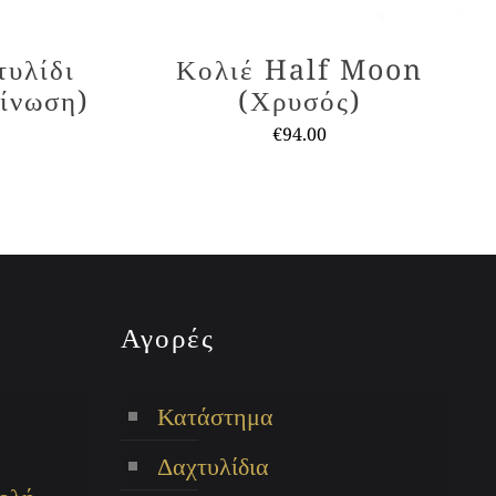
υλίδι
Κολιέ Half Moon
ίνωση)
(Χρυσός)
€
94.00
Αυτό
το
προϊόν
έχει
πλές
πολλαπλές
λαγές.
παραλλαγές.
Αγορές
Οι
ές
επιλογές
Κατάστημα
ύν
μπορούν
να
Δαχτυλίδια
ούν
επιλεγούν
ολή