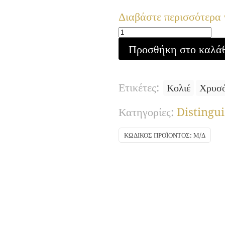
Διαβάστε περισσότερα γ
Spectrum
Προσθήκη στο καλά
κολιέ
Χρυσός)
ποσότητα
Ετικέτες:
Κολιέ
Χρυσ
Κατηγορίες:
Distingu
ΚΩΔΙΚΌΣ ΠΡΟΪΌΝΤΟΣ:
Μ/Δ