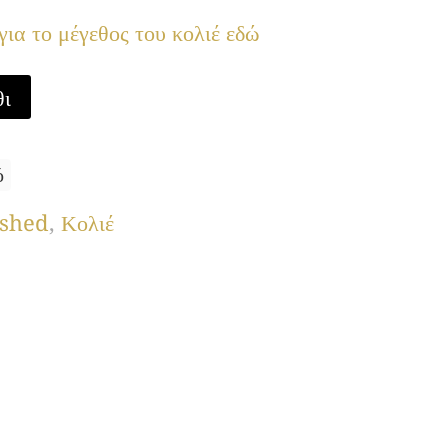
ια το μέγεθος του κολιέ εδώ
θι
ό
ished
,
Κολιέ