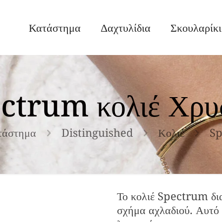
Κατάστημα
Δαχτυλίδια
Σκουλαρίκ
ctrum κολιέ Χρυ
τάστημα
Distinguished
Κολιέ
Sp
Το κολιέ Spectrum δια
σχήμα αχλαδιού. Αυτό 