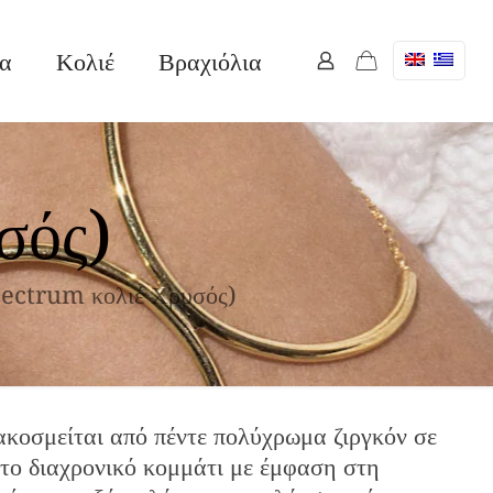
ια
Κολιέ
Βραχιόλια
σός)
ectrum κολιέ Χρυσός)
κοσμείται από πέντε πολύχρωμα ζιργκόν σε
το διαχρονικό κομμάτι με έμφαση στη