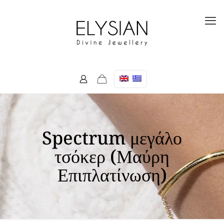
Spectrum μεγάλο
τσόκερ (Μαύρη
Επιπλατίνωση)