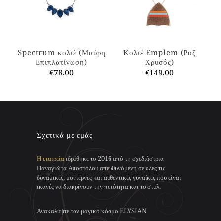
Οι
Οι
επιλογές
επιλογές
μπορούν
μπορούν
να
να
επιλεγούν
επιλεγούν
στη
στη
Spectrum κολιέ (Μαύρη
Κολιέ Emplem (Ροζ
σελίδα
σελίδα
Επιπλατίνωση)
Χρυσός)
του
του
€
78.00
€
149.00
προϊόντος
προϊόντος
Αυτό
Αυτό
το
το
προϊόν
προϊόν
έχει
έχει
πολλαπλές
πολλαπλές
παραλλαγές.
παραλλαγές.
Σχετικά με εμάς
Οι
Οι
επιλογές
επιλογές
Η εταιρεία
ιδρύθηκε το 2016 από τη σχεδιάστρια
μπορούν
μπορούν
Παναγιώτα Αποστόλου απευθυνόμενη σε όλες τις
να
να
δυναμικές, μοντέρνες και αυθεντικές γυναίκες που είναι
επιλεγούν
επιλεγούν
ικανές να διακρίνουν την ποιότητα και το στυλ.
στη
στη
σελίδα
σελίδα
του
του
Ανακαλύψτε τον μαγικό κόσμο ELYSIAN
προϊόντος
προϊόντος