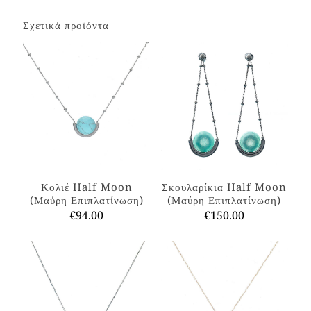
Σχετικά προϊόντα
Κολιέ Half Moon
Σκουλαρίκια Half Moon
(Μαύρη Επιπλατίνωση)
(Μαύρη Επιπλατίνωση)
€
94.00
€
150.00
Αυτό
Αυτό
το
το
προϊόν
προϊόν
έχει
έχει
πολλαπλές
πολλαπλές
παραλλαγές.
παραλλαγές.