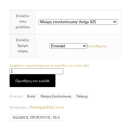
Επιλέξτε
τύπο
μετάλλου
Επιλέξτε
Χρώμα
Εκκαθάριση
πέτρας
Διαβάστε περισσότερα για το μέγεθος του κολιέ εδώ
Spectrum
Προσθήκη στο καλάθι
μεγάλο
τσόκερ
(Μαύρη
Ετικέτες:
Κολιέ
Μαύρη Επιπλατίνωση
Τσόκερς
Επιπλατίνωση)
ποσότητα
Κατηγορίες:
Distinguished
,
Κολιέ
ΚΩΔΙΚΌΣ ΠΡΟΪΌΝΤΟΣ:
Μ/Δ